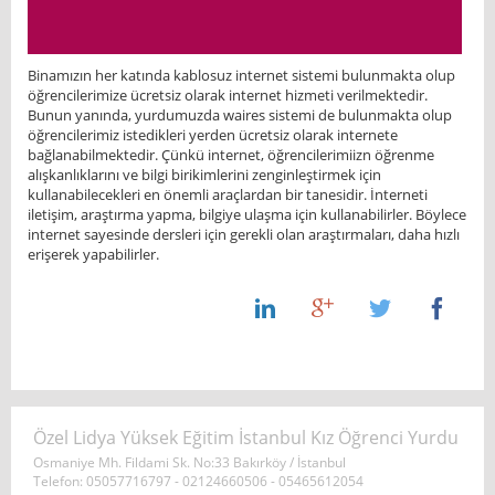
Binamızın her katında kablosuz internet sistemi bulunmakta olup
öğrencilerimize ücretsiz olarak internet hizmeti verilmektedir.
Bunun yanında, yurdumuzda waires sistemi de bulunmakta olup
öğrencilerimiz istedikleri yerden ücretsiz olarak internete
bağlanabilmektedir. Çünkü internet, öğrencilerimiizn öğrenme
alışkanlıklarını ve bilgi birikimlerini zenginleştirmek için
kullanabilecekleri en önemli araçlardan bir tanesidir. İnterneti
iletişim, araştırma yapma, bilgiye ulaşma için kullanabilirler. Böylece
internet sayesinde dersleri için gerekli olan araştırmaları, daha hızlı
erişerek yapabilirler.
Özel Lidya Yüksek Eğitim İstanbul Kız Öğrenci Yurdu
Osmaniye Mh. Fildami Sk. No:33 Bakırköy / İstanbul
Telefon: 05057716797 - 02124660506 - 05465612054